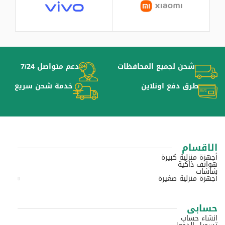
شحن لجميع المحافظات
دعم متواصل 7/24
طرق دفع اونلاين
خدمة شحن سريع
الاقسام
أجهزة منزلية كبيرة
هواتف ذاكية
شاشات
أجهزة منزلية صغيرة
حسابى
انشاء حساب