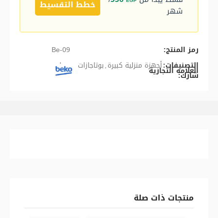
EGP
خطط التقسيط
شهر
رمز المنتج:
Be-09
التصنيفات:
أجهزة منزلية كبيرة
,
بوتاجازات مسطحه
العلامه التجارية
شارك:
منتجات ذات صلة