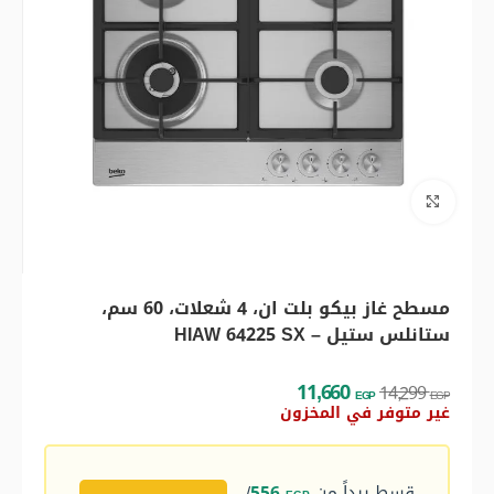
اضغط للتكبير
مسطح غاز بيكو بلت ان، 4 شعلات، 60 سم،
ستانلس ستيل – HIAW 64225 SX
11,660
14,299
EGP
EGP
غير متوفر في المخزون
قسط يبداً من
556
/