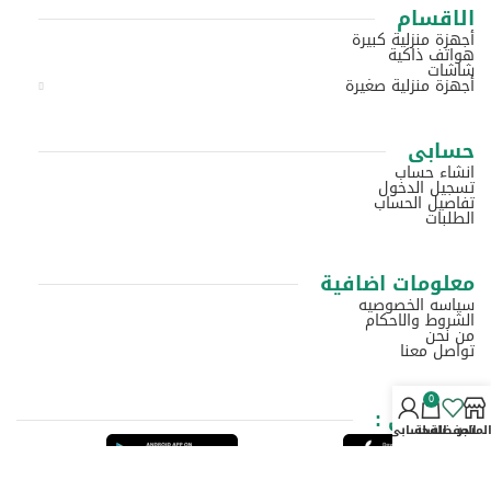
الاقسام
أجهزة منزلية كبيرة
هواتف ذاكية
شاشات
أجهزة منزلية صغيرة
حسابى
انشاء حساب
تسجيل الدخول
تفاصيل الحساب
الطلبات
معلومات اضافية
سياسه الخصوصيه
الشروط والاحكام
من نحن
تواصل معنا
0
متاح علي :
لمتجر
المفضلة
السلة
حسابي
اشترك ليصلك كل جديد