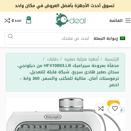
0
القائمة
0
EGP
ع
بوابة الجملة
الرئيسية
أجهزة منزلية صغيرة
دفايات
مدفأة بمروحة سيراميك HFX10B03.LB من ديلونجي،
سخان صغير هادئ سريع، شبكة قابلة للتعديل،
ترموستات أمان، مثالية للمكتب والسفر، 360 واط –
اخضر
-17%
غير متوفر