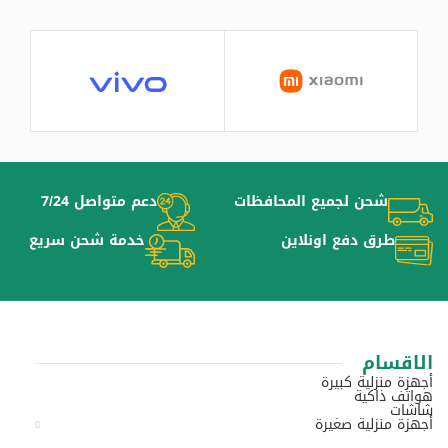
شحن لجميع المحافظات
دعم متواصل 7/24
طرق دفع اونلاين
خدمة شحن سريع
الاقسام
أجهزة منزلية كبيرة
هواتف ذاكية
شاشات
أجهزة منزلية صغيرة