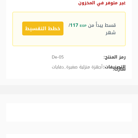
غير متوفر في المخزون
قسط يبداً من
117
/
EGP
خطط التقسيط
شهر
رمز المنتج:
De-05
التصنيفات:
أجهزة منزلية صغيرة
,
دفايات
شارك: