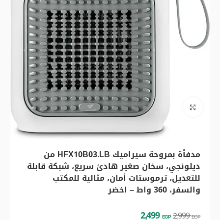
اضغط للتكبير
مدفأة بمروحة سيراميك HFX10B03.LB من
ديلونجي، سخان صغير هادئ سريع، شبكة قابلة
للتعديل، ترموستات أمان، مثالية للمكتب
والسفر، 360 واط – اخضر
2,499
2,999
EGP
EGP