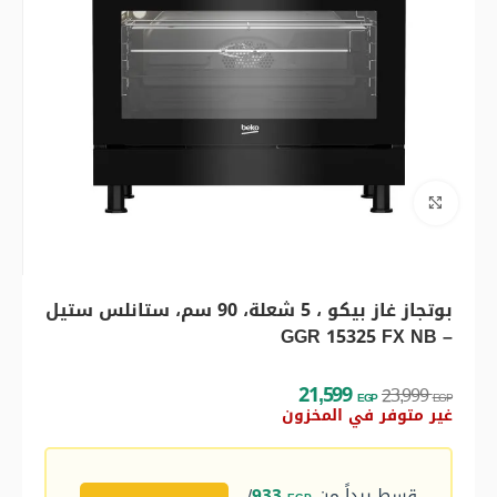
اضغط للتكبير
بوتجاز غاز بيكو ، 5 شعلة، 90 سم، ستانلس ستيل
– GGR 15325 FX NB
21,599
23,999
EGP
EGP
غير متوفر في المخزون
قسط يبداً من
933
/