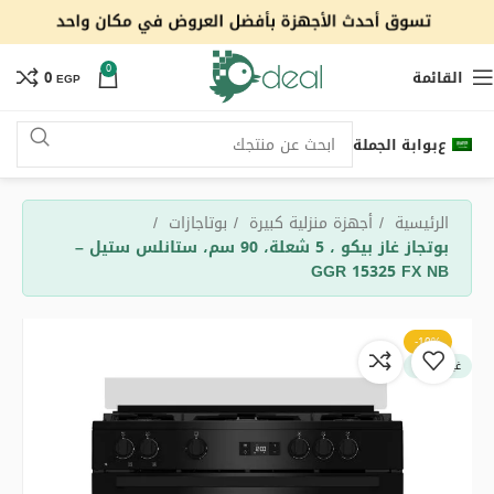
0
القائمة
0
EGP
ع
بوابة الجملة
الرئيسية
أجهزة منزلية كبيرة
بوتاجازات
بوتجاز غاز بيكو ، 5 شعلة، 90 سم، ستانلس ستيل –
GGR 15325 FX NB
-10%
غير متوفر