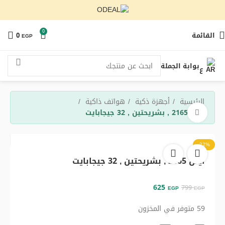
0
القائمة
0
EGP
بوابة الجملة
ع
الرئيسية
أجهزة ذكية
هواتف ذاكية
ايتل 2165 , بشريحتين , 32 جيجابايت
اضغط للتكبير
-22%
ايتل 2165 , بشريحتين , 32 جيجابايت
625
799
EGP
EGP
59 متوفر في المخزون