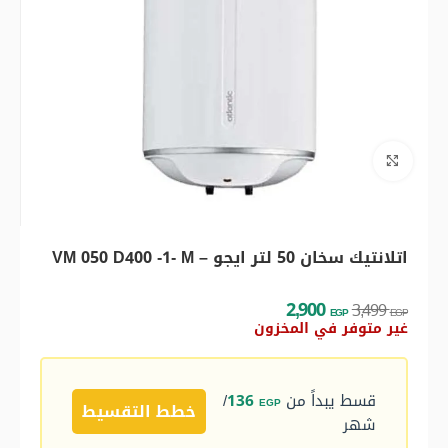
اضغط للتكبير
اتلانتيك سخان 50 لتر ايجو – VM 050 D400 -1- M
2,900
3,499
EGP
EGP
غير متوفر في المخزون
قسط يبداً من
136
/
EGP
خطط التقسيط
شهر