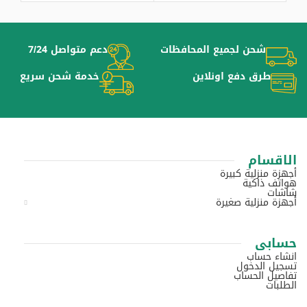
شحن لجميع المحافظات
دعم متواصل 7/24
طرق دفع اونلاين
خدمة شحن سريع
الاقسام
أجهزة منزلية كبيرة
هواتف ذاكية
شاشات
أجهزة منزلية صغيرة
حسابى
انشاء حساب
تسجيل الدخول
تفاصيل الحساب
الطلبات