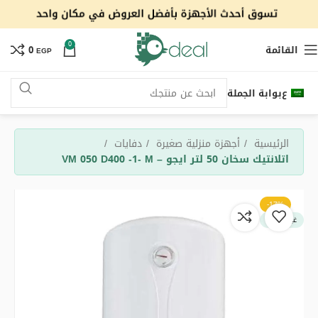
0
القائمة
0
EGP
ع
بوابة الجملة
الرئيسية
أجهزة منزلية صغيرة
دفايات
اتلانتيك سخان 50 لتر ايجو – VM 050 D400 -1- M
-17%
غير متوفر