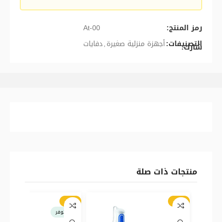
رمز المنتج:
At-00
التصنيفات:
أجهزة منزلية صغيرة
,
دفايات
شارك:
منتجات ذات صلة
-27%
-25%
غير متوفر