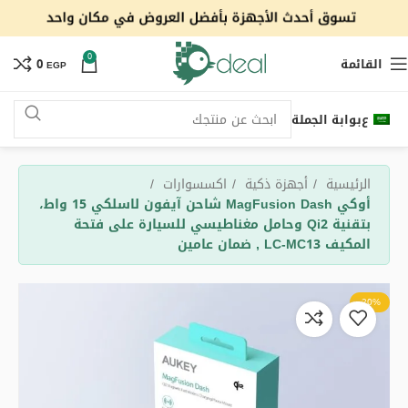
0
القائمة
0
EGP
ع
بوابة الجملة
الرئيسية
أجهزة ذكية
اكسسوارات
أوكي MagFusion Dash شاحن آيفون لاسلكي 15 واط،
بتقنية Qi2 وحامل مغناطيسي للسيارة على فتحة
المكيف LC-MC13 , ضمان عامين
-20%