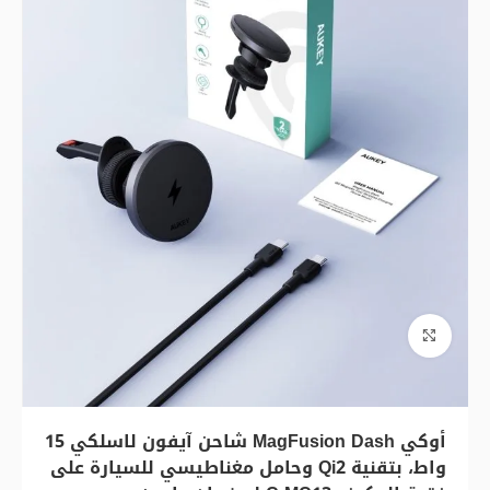
اضغط للتكبير
أوكي MagFusion Dash شاحن آيفون لاسلكي 15
واط، بتقنية Qi2 وحامل مغناطيسي للسيارة على