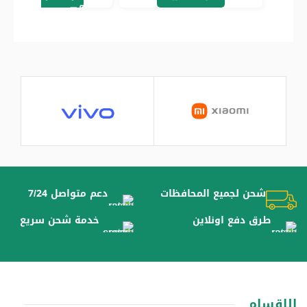
شحن لجميع المحافظات
دعم متواصل 7/24
طرق دفع اونلاين
خدمة شحن سريع
الاقسام