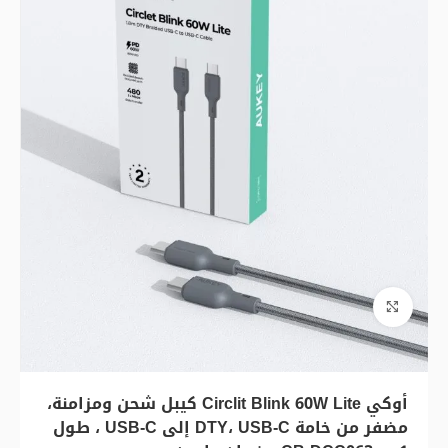
اضغط للتكبير
أوكي Circlit Blink 60W Lite كيبل شحن ومزامنة،
مضفر من خامة DTY، USB-C إلى USB-C ، طول