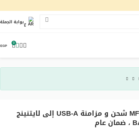
بوابة الجملة
ع
0
0
EGP
أوكي كيبل مضفر MFI شحن و مزامنة USB-A إلى لايتنينج