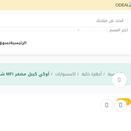
اختر القسم
الرئيسية
تسوق
الرئيسية
أجهزة ذكية
اكسسوارات
أوكي كيبل مضفر MFI شحن و مزامنة USB-A إلى لايتنينج طول 0.9م BAL7-WH ، ضمان عام
اضغط للتكبير
-20%