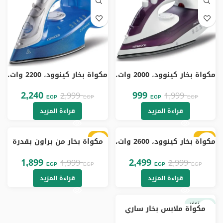
مكواة بخار كينوود، 2000 وات،
مكواة بخار كينوود، 2200 وات،
بنفسجي – STP40.000WP
ازرق – STP60.000WB
2,240
999
2,999
1,999
EGP
EGP
EGP
EGP
قراءة المزيد
قراءة المزيد
-5%
-17%
مكواة بخار كينوود، 2600 وات،
مكواة بخار من براون بقدرة
غير متوفر
غير متوفر
اخضر – STP70.000WG
2000 وات، لون ازرق/ابيض –
Si 1050
1,899
2,499
1,999
2,999
EGP
EGP
EGP
EGP
قراءة المزيد
قراءة المزيد
غير متوفر
مكواة ملابس بخار ساري
،1500 وات، قاعدة سيراميك،