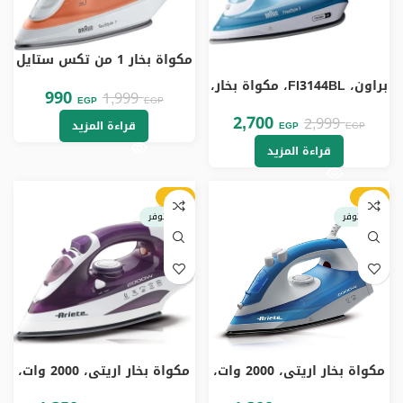
مكواة بخار 1 من تكس ستايل
براون، 1900 واط، قاعدة غير
براون، FI3144BL، مكواة بخار،
لاصقة، موفرة للطاقة بنسبة
990
1,999
2400 واط، أبيض × أزرق.
EGP
EGP
50%، برتقالي، SI1009OR
2,700
2,999
قراءة المزيد
EGP
EGP
قراءة المزيد
-10%
-13%
غير متوفر
غير متوفر
مكواة بخار اريتي، 2000 وات،
مكواة بخار اريتي، 2000 وات،
ازرق – 6234
قاعدة سيراميك، 6235 – ابيض