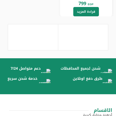
أبيض*بنفسجي، SR-SI210038-
799
EGP
WP-EG
قراءة المزيد
شحن لجميع المحافظات
دعم متواصل 7/24
طرق دفع اونلاين
خدمة شحن سريع
الاقسام
أجهزة منزلية كبيرة