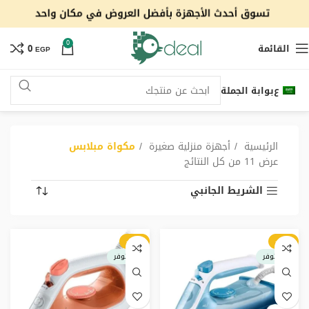
0
القائمة
0
EGP
ع
بوابة الجملة
الرئيسية
أجهزة منزلية صغيرة
مكواة مبلابس
عرض ⁦11⁩ من كل النتائج
الشريط الجانبي
-50%
-10%
غير متوفر
غير متوفر