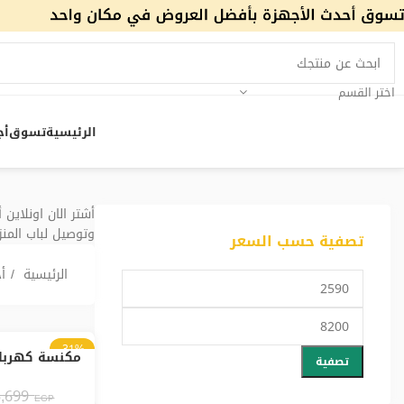
اختر القسم
الرئيسية
تسوق
أج
أشتر الان اونلاين
وتوصيل لباب المنز
تصفية حسب السعر
الرئيسية
أ
-31%
تصفية
وات – XB1012/10
5,699
EGP