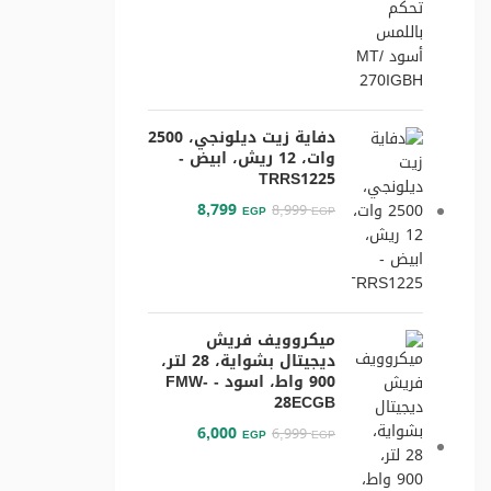
دفاية زيت ديلونجي، 2500
وات، 12 ريش، ابيض -
TRRS1225
8,799
8,999
EGP
EGP
ميكروويف فريش
ديجيتال بشواية، 28 لتر،
900 واط، اسود - FMW-
28ECGB
6,000
6,999
EGP
EGP