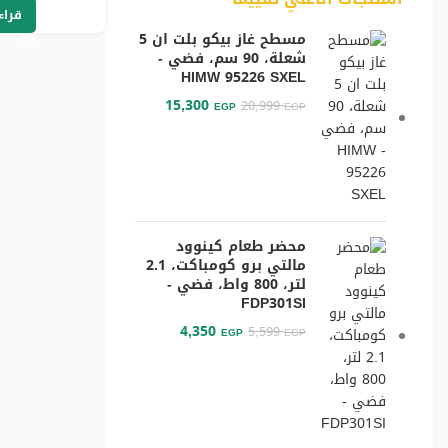
قراء
مسطح غاز بيكو بلت ان 5
شعلة، 90 سم، فضي -
HIMW 95226 SXEL
15,300
20,999
EGP
EGP
محضر طعام كينوود
مالتي برو كومباكت، 2.1
لتر، 800 واط، فضي -
FDP301SI
4,350
5,599
EGP
EGP