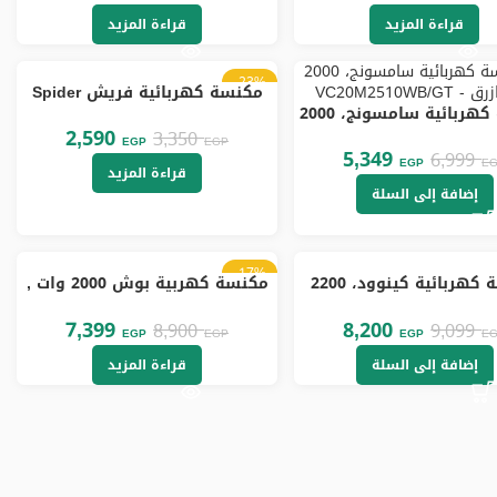
قراءة المزيد
قراءة المزيد
-23%
مكنسة كهربائية فريش Spider
غير متوفر
مكنسة كهربائية سامسونج، 2000
بحاوية، 1500 وات، احمر
VC20M2510WB/G
2,590
3,350
EGP
EGP
5,349
6,999
EGP
E
قراءة المزيد
إضافة إلى السلة
-17%
مكنسة كهربائية كينوود، 2200
مكنسة كهربية بوش 2000 وات ,
غير متوفر
ت، اسود – VC7050
لون ابيض , BGS21WHYG
7,399
8,200
8,900
9,099
EGP
EGP
EGP
E
إضافة إلى السلة
قراءة المزيد