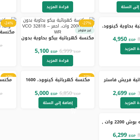
إلى السلة
قراءة المزيد
-24%
-27%
ة بحاوية كينوود،
غير متوفر
ت، اسود ورمادي –
VCP31
مكنسة كهربائية بيكو بحاوية بدون
وات، ازرق – T
4,950
EGP
كيس، 2000 وات، احمر – VCO
GP
ة المزيد
32818 WR
5,100
6,999
EGP
EGP
قراءة المزيد
-10%
-27%
ئية فريش فاستر
مكنسة كهربائية كينوود، 1600
وات، اسود – VCP300BY
وا
5,000
2,699
6,850
GP
EGP
EGP
EGP
ة المزيد
إضافة إلى السلة
مكنسة كهربيه بوش 2200 وات ,
8G
6,299
EGP