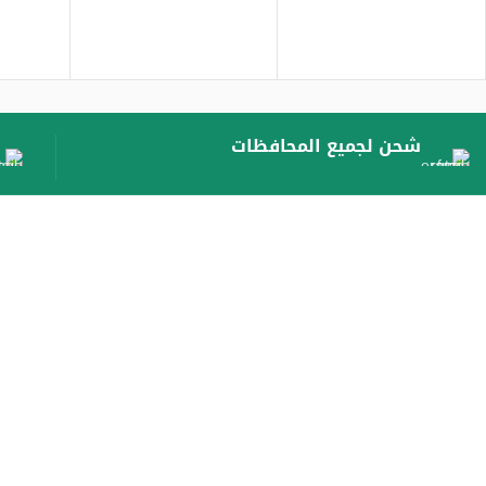
شحن لجميع المحافظات
الاقسام
حسابى
أجهزة منزلية كبيرة
انشاء حساب
هواتف ذاكية
تسجيل الدخول
شاشات
تفاصيل الحساب
أجهزة منزلية صغيرة
الطلبات