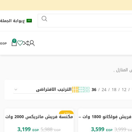
ع
بوابة الجملة
0
0
EGP
المنازل ,
36
24
18
12
-47%
مكنسة فريش فولكانو 1800 وات –
مكنسة فريش ماتريكس 2000 وات
غير متوفر
أحمر
– كحلي
3,199
3,599
HOT
5,988
3,999
EGP
EGP
EGP
E