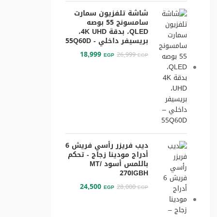
شاشة تلفزيون سمارت
سامسونج 55 بوصه
QLED، بدقة 4K UHD،
بريسيفر داخلي - 55Q60D
18,999
26,999
EGP
EGP
ديب فريزر رأسي فريش 6
أدراج مودينا زجاج - تحكم
باللمس أسود /MT
270IGBH
24,500
28,000
EGP
EGP