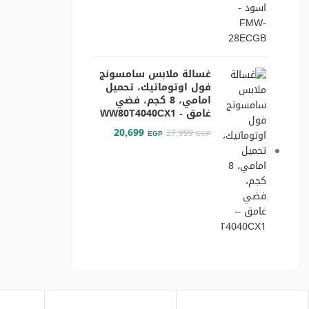
غسالة ملابس سامسونج
فول اوتوماتيك، تحميل
امامي، 8 كجم، فضي
غامق - WW80T4040CX1
20,699
27,999
EGP
EGP