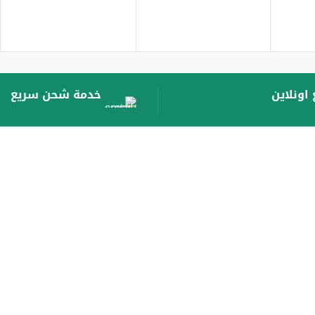
اونلاين
خدمة شحن سريع
متاح علي :
اشترك ليصلك كل جديد
All Rights Reserved © Designed by o-deal