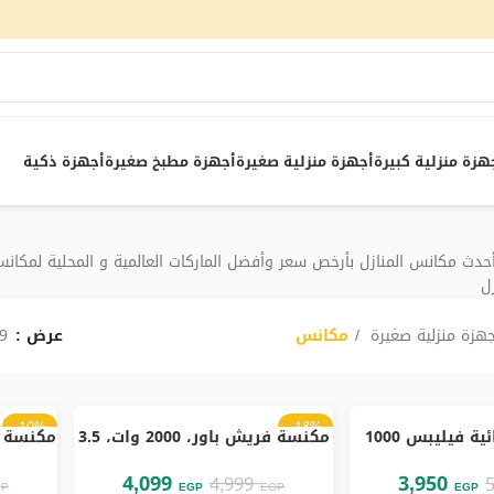
هزة منزلية كبيرة
أجهزة منزلية صغيرة
أجهزة مطبخ صغيرة
أجهزة ذكية
 أحدث مكانس المنازل بأرخص سعر وأفضل الماركات العالمية و المحلية لمكانس 
ل
جهزة منزلية صغيرة
مكانس
عرض
9
-10%
-18%
مكنسة كهربائية فيليبس 1000
مكنسة فريش باور، 2000 وات، 3.5
غير متوفر
غير متوفر
Series بحاوية بدون كيس، 1200
لتر – احمر اسود
4,099
3,950
4,999
GP
EGP
EGP
EGP