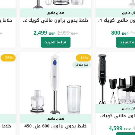
ن عامين
ضمان عامين
خلاط يدوي براون مالتي كويك 1،
خلاط يدوي براون مالتي كويك 2،
600 واط، ابيض – MQ20236MWH
2,499
800
2,999
1
GP
EGP
EGP
EGP
ة المزيد
قراءة المزيد
-26%
-16%
غير متوفر
ن عامين
اون مالتي كويك،
ضمان عامين
خلاط يدوي براون، 600 مل، 450
4,599
EGP
وات، ابيض – MQ10.201MWH