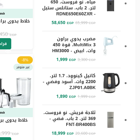
مياه، نو فروست، 650
لتر، 2 باب، ستانلس ستيل
- RDNE650E60ZXR
ضما
58,650
65,999
EGP
EGP
450 وات، ابيض – MQ10.000PWH
,450
EGP
مضرب يدوي براون
قراء
MultiMix 3، قوة 450
وات، ابيض - HM3000
1,999
3,300
-8%
EGP
EGP
غير متوفر
كاتيل كينوود، 1.7 لتر،
2200 وات، أسود وفضي -
ZJP01.A0BK
1,890
1,999
EGP
EGP
ثلاجة فريش، نو فروست،
ضما
369 لتر، 2 باب، فضي -
خلاط يدوي بر
FNT-BR400BS
1000 وات، 1.5 لتر، اسود – MQ5275
4,999
18,999
20,600
EGP
EGP
EGP