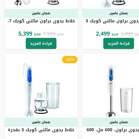
ضمان عامين
ضمان عامين
خلاط يدوي براون مالتي كويك 3
خلاط يدوي براون مالتي كويك 7،
سباجيتي، 700 واط، ابيض – MQ
1000 وات، اسود – MQ7085
3025
5,399
2,499
7,999
3,499
EGP
EGP
EGP
E
قراءة المزيد
قراءة المزيد
-25%
ضمان عامين
ضمان عامين
خلاط يدوي براون، 600 مل، 600
خلاط يدوي مالتي كويك 3 بقدرة
وات، ابيض و ازرق – MQ20001MWH
700 واط من براون بلون ابيض