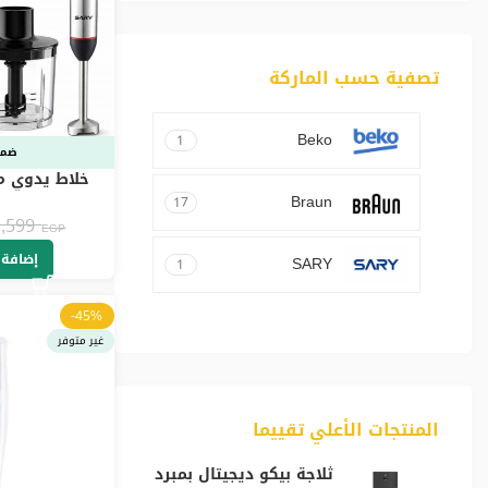
تصفية حسب الماركة
Beko
1
ضما
خلاط يدوي م
Braun
17
17
1,599
EGP
إضافة 
SARY
1
-45%
غير متوفر
المنتجات الأعلي تقييما
ثلاجة بيكو ديجيتال بمبرد