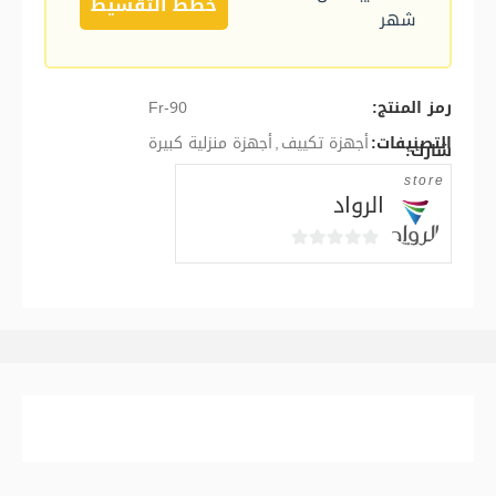
خطط التقسيط
شهر
رمز المنتج:
Fr-90
التصنيفات:
أجهزة تكييف
,
أجهزة منزلية كبيرة
شارك:
store
الرواد
0
out
of
5