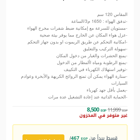
المقاس 120 سم
-تدفق الهواء : 1650 م3/الساعة
-مستويان للسرعة مع إمكانية ضبط شفرات مخرج الهواء
-عزل هواء المكان عن الخارج مما يوفر بيئة صحية
-امكانية التحكم عن طريق الريموت او بدون جهاز التحكم
-سهولة التركيب والتعليق
-يمنع الحشرات والغبار من دخول المكان
-يمنع الرطوبة ومياه األمطار من الدخول
-توفير استهلاك الكهرباء في التكييف
-ستارة الهواء يمكن أن تمنع الروائح الكريهة والأبخرة وعوادم
السيارات
-يعمل بأقل جهد كهرباء
-الحماية الذاتية عند إعادة التشغيل عدة مرات
8,500
11,999
EGP
EGP
غير متوفر في المخزون
قسط يبداً من
467
/
EGP