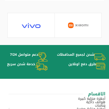
شحن لجميع المحافظات
دعم متواصل 7/24
طرق دفع اونلاين
خدمة شحن سريع
الاقسام
أجهزة منزلية كبيرة
هواتف ذاكية
شاشات
أجهزة منزلية صغيرة