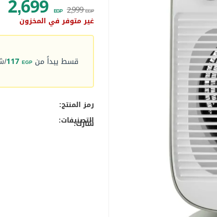
2,699
2,999
EGP
EGP
غير متوفر في المخزون
قسط يبداً من
117
/ش
EGP
رمز المنتج:
التصنيفات:
شارك: