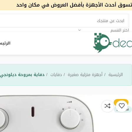
اختر القسم
الرئيس
الرئيسية
أجهزة منزلية صغيرة
دفايات
دفاية بمروحة ديلونجي Verticale Edge، بقوة 2000 وات، رمادي – S50B20.GR
-10%
غير متوفر