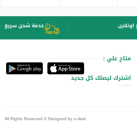
اونلاين
خدمة شحن سريع
متاح علي :
اشترك ليصلك كل جديد
All Rights Reserved © Designed by o-deal