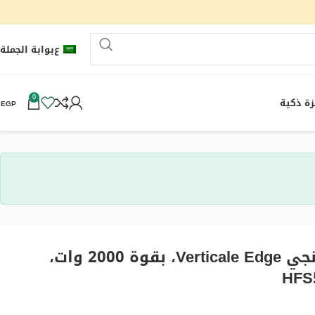
ع
بوابة الجملة
0
ة ذكية
0
EGP
دفاية بمروحة ديلونجي Verticale Edge، بقوة 2000 وات،